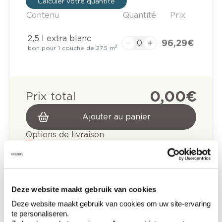
Calculer votre quantité
Contenu
Quantité
Prix
2,5 l extra blanc
96,29 €
bon pour 1 couche de 27.5 m²
0,00 €
Prix total
Ajouter au panier
Options de livraison
Livraison à domicile
Commandé en semaine (lu-ve), livré dans les 2 à 3
jours ouvrables.
Retrait en magasin
Deze website maakt gebruik van cookies
Description du produit
Deze website maakt gebruik van cookies om uw site-ervaring
te personaliseren.