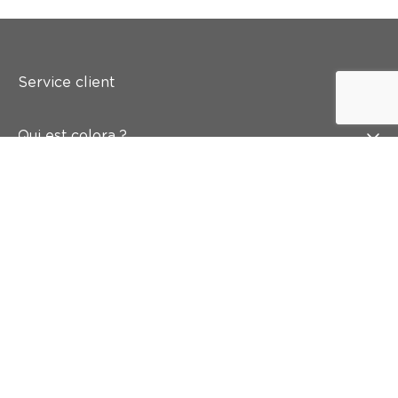
Service client
Qui est colora ?
Peindre
Mur & sol
Inspiration
Accès rapide
Abonnez-vous à notre newsletter