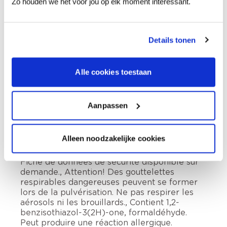
Zo houden we het voor jou op elk moment interessant.
Comment utiliser?
Details tonen
Préparation
Alle cookies toestaan
Informations sur l'étiquette
Aanpassen
Lire attentivement et bien respecter toutes
les instructions., Tenir hors de portée des
Alleen noodzakelijke cookies
enfants., En cas de consultation d’un médecin,
garder à disposition le récipient ou l’étiquette.
Fiche de données de sécurité disponible sur
demande., Attention! Des gouttelettes
respirables dangereuses peuvent se former
lors de la pulvérisation. Ne pas respirer les
aérosols ni les brouillards., Contient 1,2-
benzisothiazol-3(2H)-one, formaldéhyde.
Peut produire une réaction allergique.