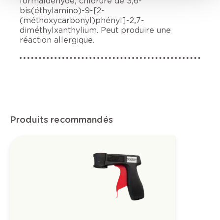
formaldéhyde, chlorure de 3,6-
bis(éthylamino)-9-[2-
(méthoxycarbonyl)phényl]-2,7-
diméthylxanthylium. Peut produire une
réaction allergique.
Produits recommandés