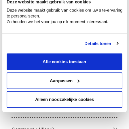
Deze website maakt gebruik van cookies
Deze website maakt gebruik van cookies om uw site-ervaring
te personaliseren.
0,00 €
Zo houden we het voor jou op elk moment interessant.
Prix total
Ajouter au panier
Details tonen
Options de livraison
Livraison à domicile
Commandé en semaine (lu-ve), livré dans les 2 à 3
Alle cookies toestaan
jours ouvrables.
Retrait en magasin
Aanpassen
Description du produit
Alleen noodzakelijke cookies
Données techniques