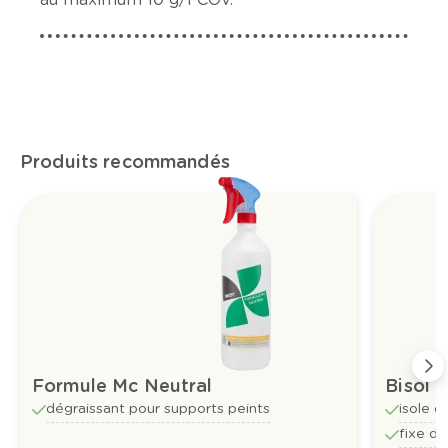
Produits recommandés
Formule Mc Neutral
Bisol
dégraissant pour supports peints
isole d
fixe d