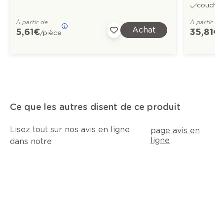
couche
À partir de
À partir d
Achat
5,61 €
35,81 €
/pièce
Ce que les autres disent de ce produit
Lisez tout sur nos avis en ligne
page avis en
ligne
dans notre