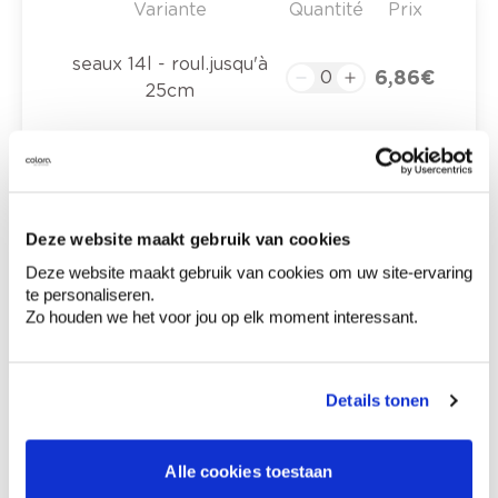
Variante
Quantité
Prix
seaux 14l - roul.jusqu'à
6,86 €
25cm
0,00 €
Prix total
Deze website maakt gebruik van cookies
Ajouter au panier
Deze website maakt gebruik van cookies om uw site-ervaring
Options de livraison
te personaliseren.
Livraison à domicile
Zo houden we het voor jou op elk moment interessant.
Commandé en semaine (lu-ve), livré dans les 2 à 3
jours ouvrables.
Retrait en magasin
Details tonen
Description du produit
Alle cookies toestaan