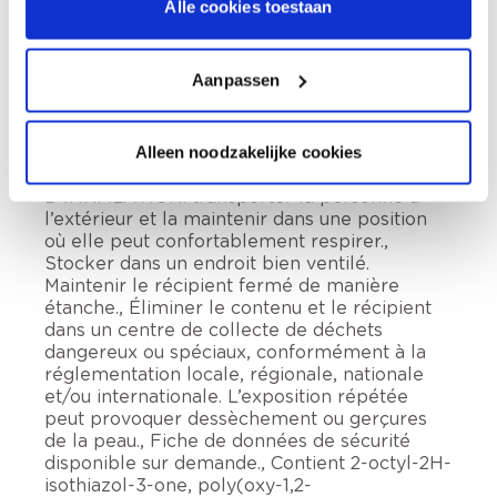
Alle cookies toestaan
iso-alcanes, cycliques, <2% aromates. Liquide
et vapeurs inflammables., Peut provoquer
somnolence ou vertiges. Tenir hors de portée
Aanpassen
des enfants., Tenir à l’écart de la chaleur, des
surfaces chaudes, des étincelles, des flammes
nues et de toute autre source d’inflammation.
Ne pas fumer., Éviter de respirer les vapeurs,
Alleen noodzakelijke cookies
brouillards, aérosols., EN CAS
D’INHALATION: transporter la personne à
l’extérieur et la maintenir dans une position
où elle peut confortablement respirer.,
Stocker dans un endroit bien ventilé.
Maintenir le récipient fermé de manière
étanche., Éliminer le contenu et le récipient
dans un centre de collecte de déchets
dangereux ou spéciaux, conformément à la
réglementation locale, régionale, nationale
et/ou internationale. L’exposition répétée
peut provoquer dessèchement ou gerçures
de la peau., Fiche de données de sécurité
disponible sur demande., Contient 2-octyl-2H-
isothiazol-3-one, poly(oxy-1,2-