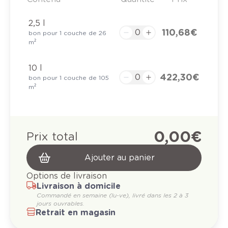
2,5 l
110,68 €
bon pour 1 couche de 26
m²
10 l
422,30 €
bon pour 1 couche de 105
m²
0,00 €
Prix total
Ajouter au panier
Options de livraison
Livraison à domicile
Commandé en semaine (lu-ve), livré dans les 2 à 3
jours ouvrables.
Retrait en magasin