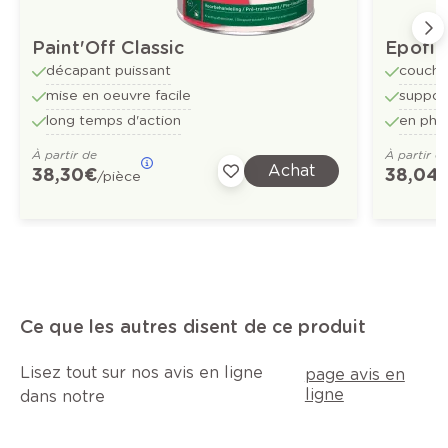
Paint'Off Classic
Epofix
décapant puissant
couche
mise en oeuvre facile
suppor
long temps d'action
en pha
À partir de
À partir d
Achat
38,30 €
38,04 
/pièce
Ce que les autres disent de ce produit
Lisez tout sur nos avis en ligne
page avis en
ligne
dans notre