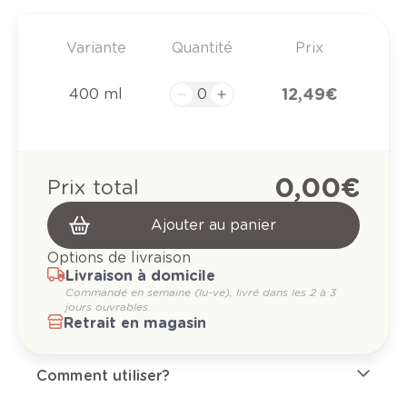
Variante
Quantité
Prix
12,49 €
400 ml
0,00 €
Prix total
Ajouter au panier
Options de livraison
Livraison à domicile
Commandé en semaine (lu-ve), livré dans les 2 à 3
jours ouvrables.
Retrait en magasin
Comment utiliser?