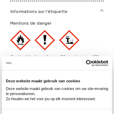
Informations sur l'étiquette
Mentions de danger
Contient hydrocarbures, C6, isoalcanes, <5%
n-hexane. Aérosol extrêmement
inflammable., Récipient sous pression: peut
éclater sous l’effet de la chaleur., Provoque
une irritation cutanée., Peut provoquer
Deze website maakt gebruik van cookies
somnolence ou vertiges., Toxique pour les
organismes aquatiques, entraîne des effets
Deze website maakt gebruik van cookies om uw site-ervaring
néfastes à long terme. En cas de consultation
te personaliseren.
d’un médecin, garder à disposition le
Zo houden we het voor jou op elk moment interessant.
récipient ou l’étiquette., Tenir hors de portée
des enfants., Lire attentivement et bien
respecter toutes les instructions., Tenir à