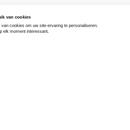
ik van cookies
van cookies om uw site-ervaring te personaliseren.
p elk moment interessant.
Peindre
Mur & sol
Couche de fond -
Papier peint décoratif