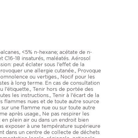
soalcanes, <5% n-hexane; acétate de n-
et C16-18 insaturés, maléatés. Aérosol
on: peut éclater sous l’effet de la
 provoquer une allergie cutanée., Provoque
somnolence ou vertiges., Nocif pour les
stes à long terme. En cas de consultation
u l’étiquette., Tenir hors de portée des
es les instructions., Tenir à l’écart de la
des flammes nues et de toute autre source
 sur une flamme nue ou sur toute autre
même après usage., Ne pas respirer les
t en plein air ou dans un endroit bien
pas exposer à une température supérieure
ient dans un centre de collecte de déchets