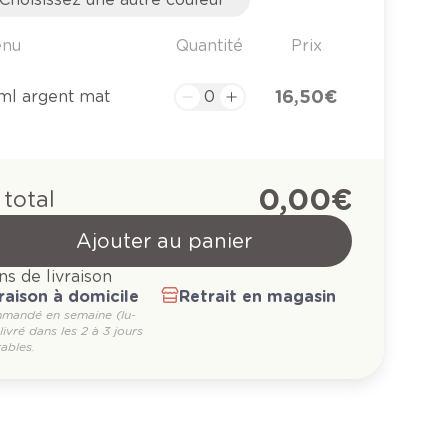
enu
Quantité
Prix
16,50 €
ml argent mat
0,00 €
 total
Ajouter au panier
ns de livraison
raison à domicile
Retrait en magasin
mandé en semaine (lu-
 livré dans les 2 à 3 jours
ables.