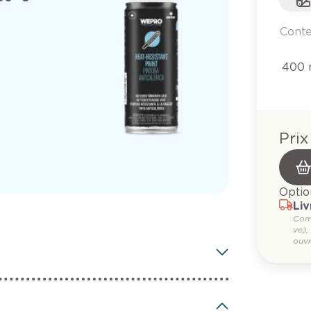
Cont
400 
Prix
Optio
Liv
Com
ve),
ouvr