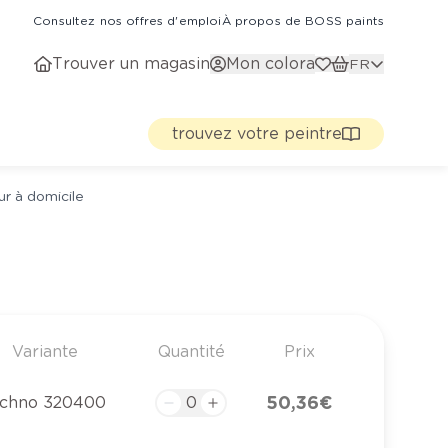
Consultez nos offres d'emploi
À propos de BOSS paints
Trouver un magasin
Mon colora
FR
trouvez votre peintre
ur à domicile
Variante
Quantité
Prix
50,36 €
echno 320400