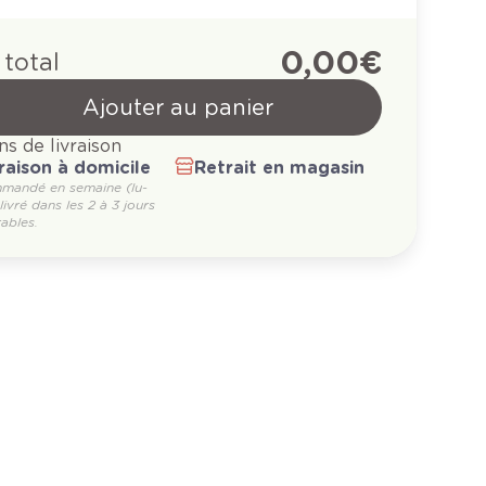
0,00 €
 total
Ajouter au panier
ns de livraison
raison à domicile
Retrait en magasin
mandé en semaine (lu-
 livré dans les 2 à 3 jours
ables.