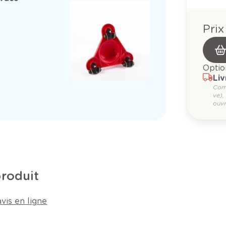
Prix
Optio
Liv
Com
ve),
ouvr
produit
vis en ligne