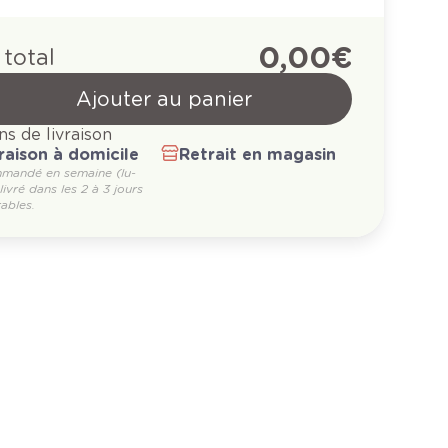
0,00 €
 total
Ajouter au panier
ns de livraison
raison à domicile
Retrait en magasin
mandé en semaine (lu-
 livré dans les 2 à 3 jours
ables.