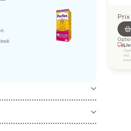
Prix
n.
Optio
issé.
Liv
Com
ve),
ouvr