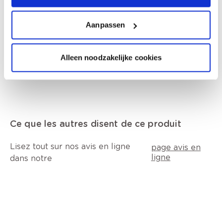
Tenir hors de portée des enfants. Contient
mélange de: 5-chloro-2-méthyl-2H-
isothiazol-3-one et 2-méthyl-2H-isothiazol-3-
Aanpassen
one (3:1), formaldéhyde. Peut produire une
réaction allergique.
Alleen noodzakelijke cookies
Ce que les autres disent de ce produit
Lisez tout sur nos avis en ligne
page avis en
ligne
dans notre