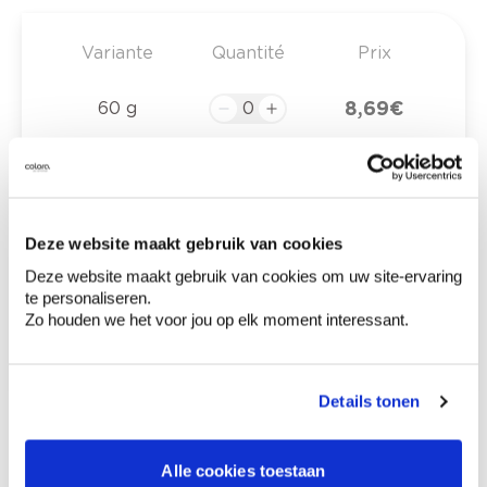
Variante
Quantité
Prix
8,69 €
60 g
0,00 €
Prix total
Deze website maakt gebruik van cookies
Ajouter au panier
Deze website maakt gebruik van cookies om uw site-ervaring
te personaliseren.
Options de livraison
Zo houden we het voor jou op elk moment interessant.
Livraison à domicile
Commandé en semaine (lu-ve), livré dans les 2 à 3
jours ouvrables.
Retrait en magasin
Details tonen
Informations sur l'étiquette
Alle cookies toestaan