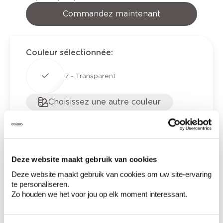
Commandez maintenant
Couleur sélectionnée
:
7 - Transparent
Choisissez une autre couleur
Contenu
Quantité
Prix
10,08 €
290 ml crystal
Deze website maakt gebruik van cookies
Deze website maakt gebruik van cookies om uw site-ervaring
te personaliseren.
0,00 €
Prix total
Zo houden we het voor jou op elk moment interessant.
Ajouter au panier