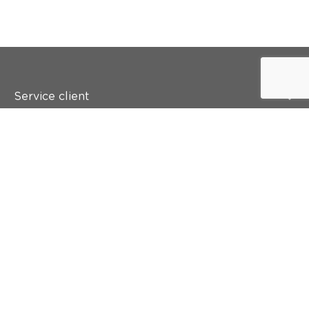
Service client
Qui est colora ?
Peindre
Mur & sol
Inspiration
Accès rapide