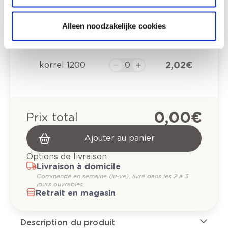
2,02 €
Alleen noodzakelijke cookies
2,02 €
2,02 €
korrel 1200
0,00 €
Prix total
Ajouter au panier
Options de livraison
Livraison à domicile
Commandé en semaine (lu-ve), livré dans les 2 à 3
jours ouvrables.
Retrait en magasin
Description du produit