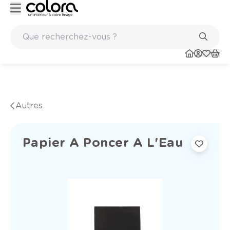
té belge BOSS paints
Marques de qualité papiers peints et so
Autres
Papier A Poncer A L'Eau