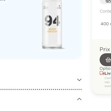
Cont
400 
Prix
Optio
Liv
Com
ve),
ouvr