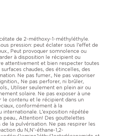
 acétate de 2-méthoxy-1-méthyléthyle.
s pression: peut éclater sous l’effet de
 yeux., Peut provoquer somnolence ou
rder à disposition le récipient ou
Lire attentivement et bien respecter toutes
es surfaces chaudes, des étincelles, des
mation. Ne pas fumer., Ne pas vaporiser
nition., Ne pas perforer, ni brûler,
ls., Utiliser seulement en plein air ou
nnement solaire. Ne pas exposer à une
r le contenu et le récipient dans un
éciaux, conformément à la
u internationale. L’exposition répétée
peau., Attention! Des gouttelettes
de la pulvérisation. Ne pas respirer les
éaction du N,N’-éthane-1,2-