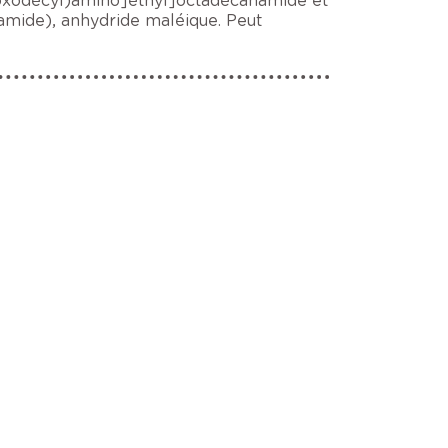
-oxodécyl)amino]éthyl]octadécanamide et
amide), anhydride maléique. Peut