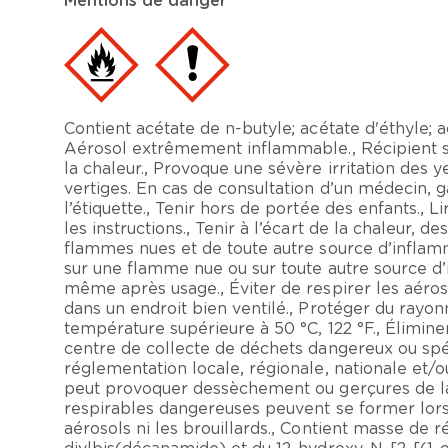
Mentions de danger
Contient acétate de n-butyle; acétate d'éthyle;
Aérosol extrêmement inflammable., Récipient sou
la chaleur., Provoque une sévère irritation des
vertiges. En cas de consultation d’un médecin, ga
l’étiquette., Tenir hors de portée des enfants., 
les instructions., Tenir à l’écart de la chaleur, d
flammes nues et de toute autre source d’inflam
sur une flamme nue ou sur toute autre source d’ig
même après usage., Éviter de respirer les aéroso
dans un endroit bien ventilé., Protéger du rayo
température supérieure à 50 °C, 122 °F., Élimine
centre de collecte de déchets dangereux ou sp
réglementation locale, régionale, nationale et/o
peut provoquer dessèchement ou gerçures de la 
respirables dangereuses peuvent se former lors 
aérosols ni les brouillards., Contient masse de r