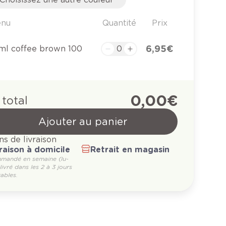
enu
Quantité
Prix
6,95 €
ml coffee brown 100
0,00 €
 total
Ajouter au panier
ns de livraison
raison à domicile
Retrait en magasin
mandé en semaine (lu-
 livré dans les 2 à 3 jours
ables.