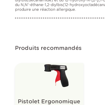
diylbis(décanamide) et du 12-hydroxy-N-[2-[(1
du N,N’-éthane-1,2-diylbis(12-hydroxyoctadécan
produire une réaction allergique.
Produits recommandés
Pistolet Ergonomique