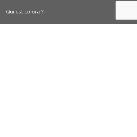
Qui est colora ?
Peindre
Mur & sol
Inspiration
Accès rapide
Abonnez-vous à notre newsletter
Et recevez 5 euros de réduction dans votre boîte mail
Inscrivez-vous