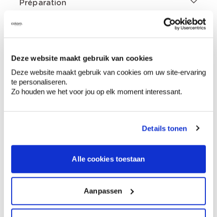
Préparation
Informations sur l'étiquette
Deze website maakt gebruik van cookies
Mentions de danger
Deze website maakt gebruik van cookies om uw site-ervaring
te personaliseren.
Zo houden we het voor jou op elk moment interessant.
Contient hydrocarbures, C9, aromatiques.
Details tonen
Liquide et vapeurs inflammables., Peut irriter
les voies respiratoires., Peut provoquer
somnolence ou vertiges., Toxique pour les
Alle cookies toestaan
organismes aquatiques, entraîne des effets
néfastes à long terme. Tenir hors de portée
des enfants., Tenir à l’écart de la chaleur, des
Aanpassen
surfaces chaudes, des étincelles, des flammes
nues et de toute autre source d’inflammation.
Ne pas fumer., Éviter de respirer les vapeurs,