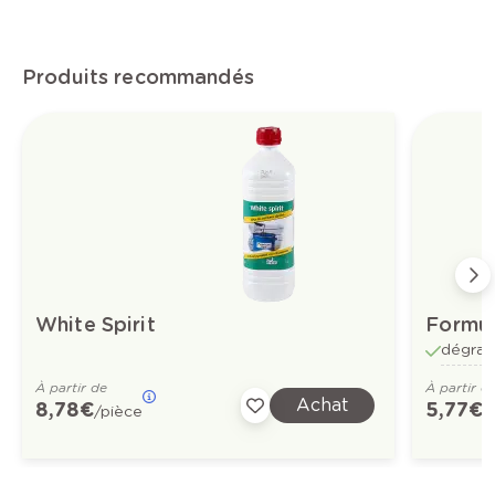
Produits recommandés
White Spirit
Formu
dégrais
À partir de
À partir d
Achat
8,78 €
5,77 €
/pièce
/