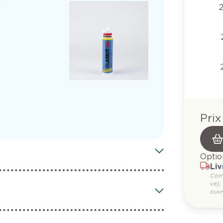
Prix
Optio
Liv
Com
ve),
ouvr