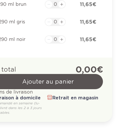
11,65 €
290 ml brun
11,65 €
290 ml gris
11,65 €
290 ml noir
0,00 €
 total
Ajouter au panier
ns de livraison
raison à domicile
Retrait en magasin
mandé en semaine (lu-
 livré dans les 2 à 3 jours
ables.