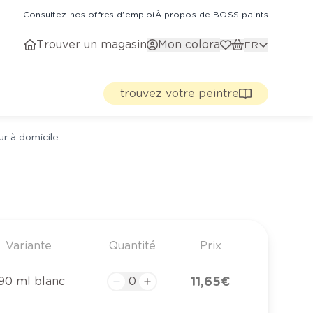
Consultez nos offres d'emploi
À propos de BOSS paints
Trouver un magasin
Mon colora
FR
trouvez votre peintre
ur à domicile
Variante
Quantité
Prix
11,65 €
90 ml blanc