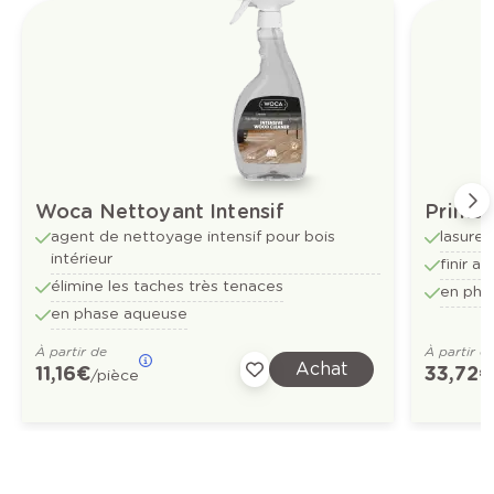
Woca Nettoyant Intensif
Prime 
agent de nettoyage intensif pour bois
lasure 
intérieur
finir a
élimine les taches très tenaces
en pha
en phase aqueuse
À partir de
À partir d
Achat
11,16 €
33,72 €
/pièce