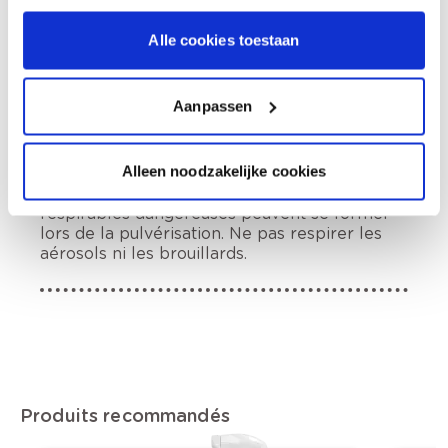
Alle cookies toestaan
Informations sur l'étiquette
Lire attentivement et bien respecter toutes
Aanpassen
les instructions., Tenir hors de portée des
enfants., En cas de consultation d’un médecin,
garder à disposition le récipient ou l’étiquette.
Alleen noodzakelijke cookies
Fiche de données de sécurité disponible sur
demande., Attention! Des gouttelettes
respirables dangereuses peuvent se former
lors de la pulvérisation. Ne pas respirer les
aérosols ni les brouillards.
Produits recommandés