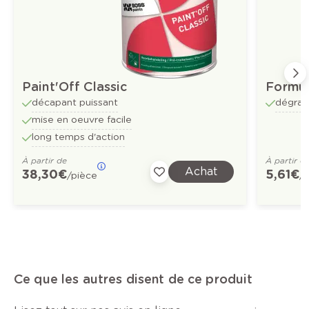
Paint'Off Classic
Formul
décapant puissant
dégrai
mise en oeuvre facile
long temps d'action
À partir de
À partir d
Achat
38,30 €
5,61 €
/pièce
/
Ce que les autres disent de ce produit