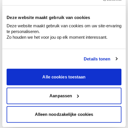
Commandé en semaine (lu-ve), livré dans les 2 à 3
jours ouvrables.
Retrait en magasin
Deze website maakt gebruik van cookies
Deze website maakt gebruik van cookies om uw site-ervaring
Données techniques
te personaliseren.
Zo houden we het voor jou op elk moment interessant.
Comment utiliser?
Details tonen
Préparation
Alle cookies toestaan
Aanpassen
Informations sur l'étiquette
Tenir hors de portée des enfants., Éliminer le
Alleen noodzakelijke cookies
contenu et le récipient dans un centre de
collecte de déchets dangereux ou spéciaux,