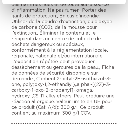
des flammes nues et de toute autre source
d’inflammation. Ne pas fumer., Porter des
gants de protection., En cas d’incendie:
Utiliser de la poudre d’extinction, du dioxyde
de carbone (CO2), de la mousse pour
l’extinction., Éliminer le contenu et le
récipient dans un centre de collecte de
déchets dangereux ou spéciaux,
conformément à la réglementation locale,
régionale, nationale et/ou internationale.
L’exposition répétée peut provoquer
dessèchement ou gerçures de la peau., Fiche
de données de sécurité disponible sur
demande., Contient 2-octyl-2H-isothiazol-3-
one, poly(oxy-1,2-ethandiyl),.alpha.-[(2Z)-3-
carboxy-1-oxo-2-propenyl]-.omega.-
hydroxy-,C9-11-alkylethers. Peut produire une
réaction allergique. Valeur limite en UE pour
ce produit (Cat. A/d): 300 g/l. Ce produit
contient au maximum 300 g/l COV.