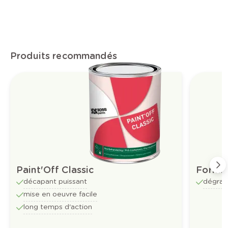
Produits recommandés
Paint'Off Classic
Formul
décapant puissant
dégrai
mise en oeuvre facile
long temps d'action