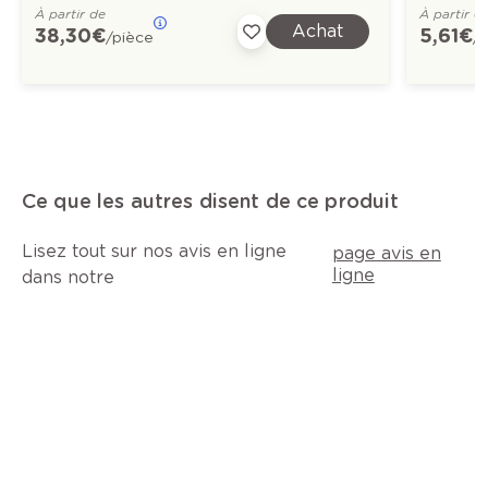
À partir de
À partir d
Achat
38,30 €
5,61 €
/pièce
/
Ce que les autres disent de ce produit
Lisez tout sur nos avis en ligne
page avis en
ligne
dans notre