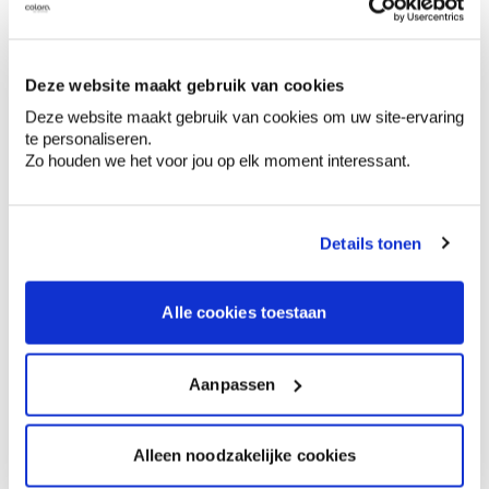
Comment utiliser?
Deze website maakt gebruik van cookies
Préparation
Deze website maakt gebruik van cookies om uw site-ervaring
te personaliseren.
Zo houden we het voor jou op elk moment interessant.
Informations sur l'étiquette
Details tonen
Mentions de danger
Alle cookies toestaan
Aanpassen
Liquide et vapeurs inflammables., Nocif pour
les organismes aquatiques, entraîne des
effets néfastes à long terme. Tenir hors de
Alleen noodzakelijke cookies
portée des enfants., Tenir à l’écart de la
chaleur, des surfaces chaudes, des étincelles,