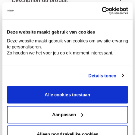
Description du produit
Comment utiliser?
Deze website maakt gebruik van cookies
Deze website maakt gebruik van cookies om uw site-ervaring
te personaliseren.
Préparation
Zo houden we het voor jou op elk moment interessant.
Informations sur l'étiquette
Details tonen
Mentions de danger
Alle cookies toestaan
Aanpassen
Liquide et vapeurs inflammables., Nocif pour
les organismes aquatiques, entraîne des
Alleen noodzakelijke cookies