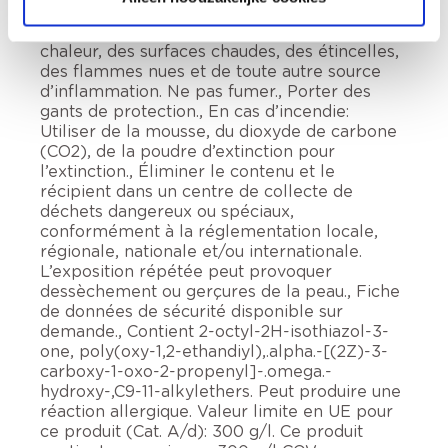
effets néfastes à long terme. Tenir hors de
portée des enfants., Tenir à l’écart de la
chaleur, des surfaces chaudes, des étincelles,
des flammes nues et de toute autre source
d’inflammation. Ne pas fumer., Porter des
gants de protection., En cas d’incendie:
Utiliser de la mousse, du dioxyde de carbone
(CO2), de la poudre d’extinction pour
l’extinction., Éliminer le contenu et le
récipient dans un centre de collecte de
déchets dangereux ou spéciaux,
conformément à la réglementation locale,
régionale, nationale et/ou internationale.
L’exposition répétée peut provoquer
dessèchement ou gerçures de la peau., Fiche
de données de sécurité disponible sur
demande., Contient 2-octyl-2H-isothiazol-3-
one, poly(oxy-1,2-ethandiyl),.alpha.-[(2Z)-3-
carboxy-1-oxo-2-propenyl]-.omega.-
hydroxy-,C9-11-alkylethers. Peut produire une
réaction allergique. Valeur limite en UE pour
ce produit (Cat. A/d): 300 g/l. Ce produit