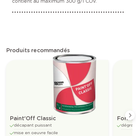
contient au maximum 300 g/l COV.
Produits recommandés
Paint'Off Classic
Formu
décapant puissant
dégrais
mise en oeuvre facile