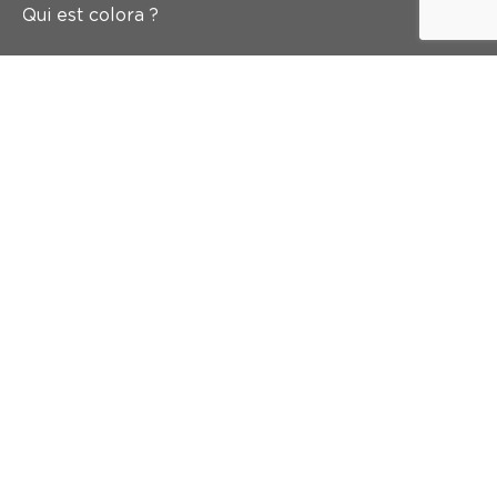
Qui est colora ?
Peindre
Mur & sol
Inspiration
Accès rapide
Abonnez-vous à notre newsletter
Et recevez 5 euros de réduction dans votre boîte mail
Inscrivez-vous