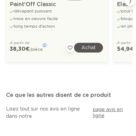
Paint'Off Classic
Elasto
décapant puissant
pour bo
mise en oeuvre facile
bloque
long temps d'action
en pha
À partir de
À partir d
Achat
38,30 €
54,94 
/pièce
Ce que les autres disent de ce produit
Lisez tout sur nos avis en ligne
page avis en
ligne
dans notre