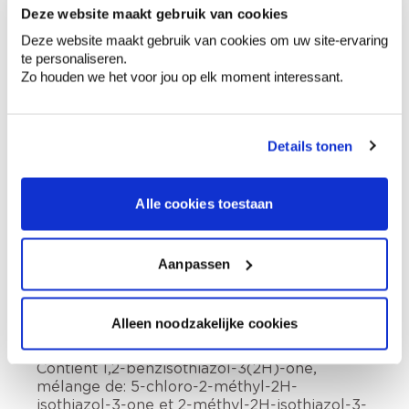
jours ouvrables.
Deze website maakt gebruik van cookies
Retrait en magasin
Deze website maakt gebruik van cookies om uw site-ervaring
te personaliseren.
Description du produit
Zo houden we het voor jou op elk moment interessant.
Comment utiliser?
Details tonen
Alle cookies toestaan
Préparation
Aanpassen
Informations sur l'étiquette
Alleen noodzakelijke cookies
Tenir hors de portée des enfants. Fiche de
données de sécurité disponible sur demande.,
Contient 1,2-benzisothiazol-3(2H)-one,
mélange de: 5-chloro-2-méthyl-2H-
isothiazol-3-one et 2-méthyl-2H-isothiazol-3-