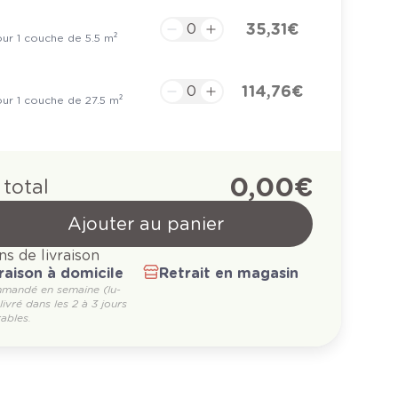
35,31 €
ur 1 couche de 5.5 m²
114,76 €
ur 1 couche de 27.5 m²
0,00 €
 total
Ajouter au panier
ns de livraison
raison à domicile
Retrait en magasin
mandé en semaine (lu-
 livré dans les 2 à 3 jours
ables.