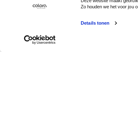
Deze website maakt gebruik 
Zo houden we het voor jou o
Details tonen
Service client
Qui est colora ?
Enlèvement en
À propos de colora
magasin