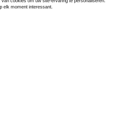
van cookies om uw site-ervaring te personaliseren.
p elk moment interessant.
Peindre
Mur & sol
Couche de fond -
Papier peint décoratif
Primer