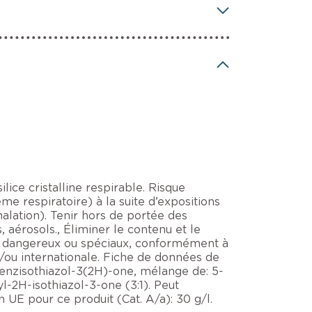
lice cristalline respirable. Risque
e respiratoire) à la suite d’expositions
alation). Tenir hors de portée des
, aérosols., Éliminer le contenu et le
ts dangereux ou spéciaux, conformément à
t/ou internationale. Fiche de données de
benzisothiazol-3(2H)-one, mélange de: 5-
-2H-isothiazol-3-one (3:1). Peut
n UE pour ce produit (Cat. A/a): 30 g/l.