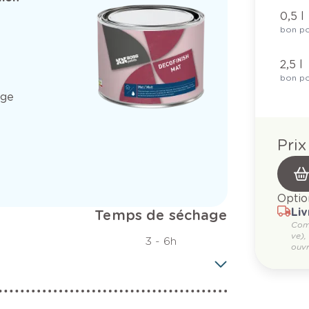
0,5 l
bon po
2,5 l
bon po
age
Prix
Optio
Liv
Temps de séchage
Com
ve),
3 - 6h
ouvr