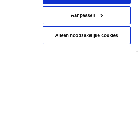
Aanpassen
Alleen noodzakelijke cookies
Inspiration
Accès rapide
Images Inspirantes
Cheque cadeau