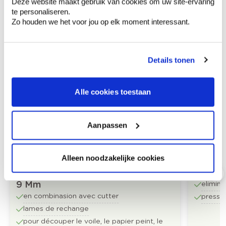
Deze website maakt gebruik van cookies om uw site-ervaring
te personaliseren.
Zo houden we het voor jou op elk moment interessant.
Produits recommandés
Details tonen
Alle cookies toestaan
Aanpassen
Alleen noodzakelijke cookies
Lames De Rechange Pour Cutter
Marouf
9 Mm
elimine
en combinasion avec cutter
presser
lames de rechange
pour découper le voile, le papier peint, le