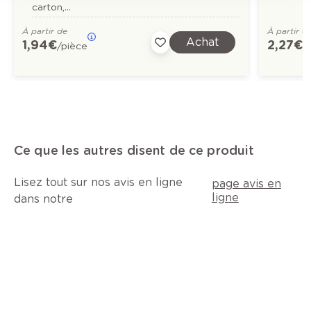
carton,...
À partir de
À partir d
Achat
1,94 €
2,27 €
/pièce
/
Ce que les autres disent de ce produit
Lisez tout sur nos avis en ligne
page avis en
ligne
dans notre