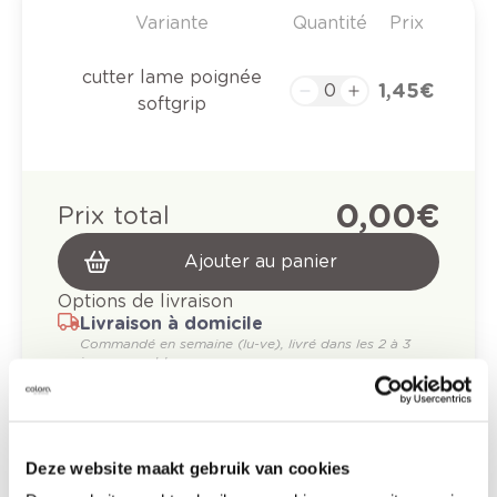
Variante
Quantité
Prix
cutter lame poignée
1,45 €
softgrip
0,00 €
Prix total
Ajouter au panier
Options de livraison
Livraison à domicile
Commandé en semaine (lu-ve), livré dans les 2 à 3
jours ouvrables.
Retrait en magasin
Description du produit
Deze website maakt gebruik van cookies