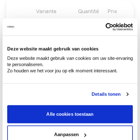
Variante
Quantité
Prix
rouleau de rech. 55 cm
18,04 €
x 25 m st4896
Deze website maakt gebruik van cookies
rouleau de rech. 110
23,03 €
Deze website maakt gebruik van cookies om uw site-ervaring
cm x 25 m st4897
te personaliseren.
Zo houden we het voor jou op elk moment interessant.
0,00 €
Prix total
Details tonen
Ajouter au panier
Alle cookies toestaan
Options de livraison
Livraison à domicile
Commandé en semaine (lu-ve), livré dans les 2 à 3
jours ouvrables.
Aanpassen
Retrait en magasin