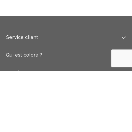
Service client
Qui est colora ?
Peindre
Mur & sol
Inspiration
Accès rapide