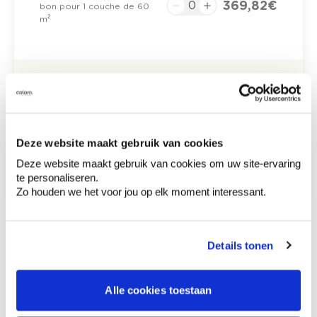
369,82 €
bon pour 1 couche de 60
m²
0,00 €
Prix total
Ajouter au panier
Options de livraison
Deze website maakt gebruik van cookies
Livraison à domicile
Deze website maakt gebruik van cookies om uw site-ervaring
Commandé en semaine (lu-ve), livré dans les 2 à 3
te personaliseren.
jours ouvrables.
Zo houden we het voor jou op elk moment interessant.
Retrait en magasin
Description du produit
Details tonen
Alle cookies toestaan
Comment utiliser?