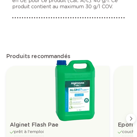
en UE pour ce produit (Cat. A/c): 40 g/l. Ce
produit contient au maximum 30 g/l COV.
Produits recommandés
Alginet Flash Pae
Epofix
prêt à l'emploi
couche