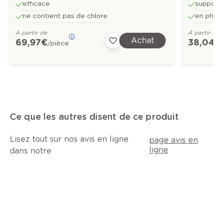
efficace
suppor
ne contient pas de chlore
en pha
À partir de
À partir d
Achat
69,97 €
38,04 
/pièce
Ce que les autres disent de ce produit
Lisez tout sur nos avis en ligne
page avis en
ligne
dans notre