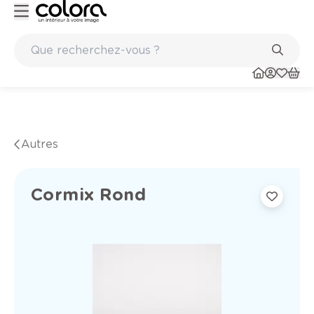
ité belge BOSS paints
Marques de qualité papiers peints et 
Autres
Cormix Rond