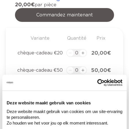
20,00 €
par pièce
Commandez maintenant
Variante
Quantité
Prix
20,00 €
chèque-cadeau €20
50,00 €
chèque-cadeau €50
100,00 €
chèque-cadeau €100
Deze website maakt gebruik van cookies
150,00 €
chèque-cadeau €150
Deze website maakt gebruik van cookies om uw site-ervaring
te personaliseren.
chèque-cadeau
Zo houden we het voor jou op elk moment interessant.
200,00 €
€200