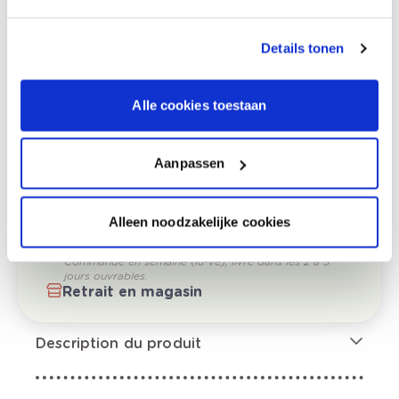
conseil couleur à
Details tonen
120,00 €
domicile
Alle cookies toestaan
0,00 €
Prix total
Aanpassen
Ajouter au panier
Alleen noodzakelijke cookies
Options de livraison
Livraison à domicile
Commandé en semaine (lu-ve), livré dans les 2 à 3
jours ouvrables.
Retrait en magasin
Description du produit