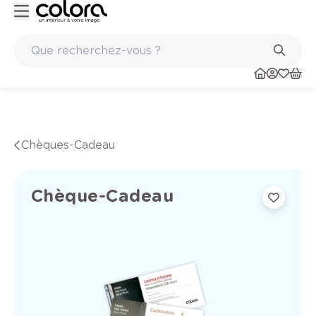
Peinture de qualité belge BOSS paints
Marques de 
Chèques-Cadeau
Chèque-Cadeau