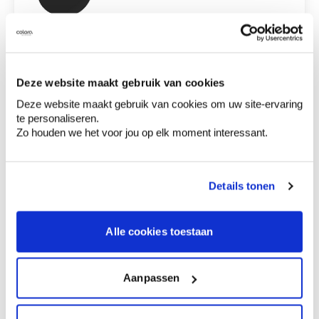
Choisissez une autre couleur
Contenu
Quantité
Prix
Deze website maakt gebruik van cookies
0,50 €
carte couleur we z136
Deze website maakt gebruik van cookies om uw site-ervaring
te personaliseren.
Zo houden we het voor jou op elk moment interessant.
0,00 €
Prix total
Details tonen
Ajouter au panier
Options de livraison
Livraison à domicile
Alle cookies toestaan
Commandé en semaine (lu-ve), livré dans les 2 à 3
jours ouvrables.
Retrait en magasin
Aanpassen