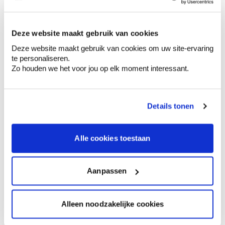
bon pour 1 couche de 1 m²
1 l
25,86 €
Deze website maakt gebruik van cookies
bon pour 1 couche de 5 m²
Deze website maakt gebruik van cookies om uw site-ervaring
te personaliseren.
2,5 l
61,82 €
Zo houden we het voor jou op elk moment interessant.
bon pour 1 couche de 12.5 m²
Details tonen
0,00 €
Prix total
Alle cookies toestaan
Ajouter au panier
Options de livraison
Livraison à domicile
Aanpassen
Commandé en semaine (lu-ve), livré dans les 2 à 3
jours ouvrables.
Retrait en magasin
Alleen noodzakelijke cookies