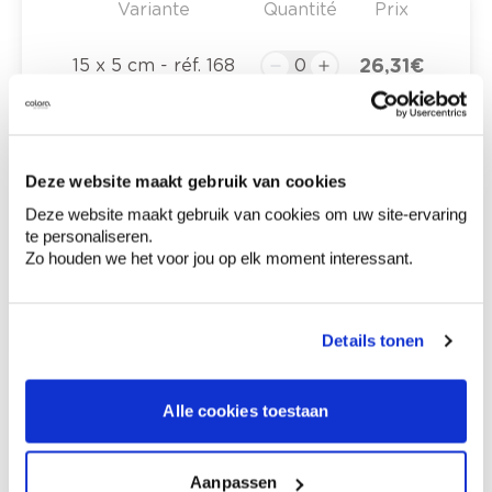
Variante
Quantité
Prix
26,31 €
15 x 5 cm - réf. 168
0,00 €
Prix total
Deze website maakt gebruik van cookies
Deze website maakt gebruik van cookies om uw site-ervaring
Ajouter au panier
te personaliseren.
Zo houden we het voor jou op elk moment interessant.
Options de livraison
Livraison à domicile
Commandé en semaine (lu-ve), livré dans les 2 à 3
jours ouvrables.
Details tonen
Retrait en magasin
Description du produit
Alle cookies toestaan
Aanpassen