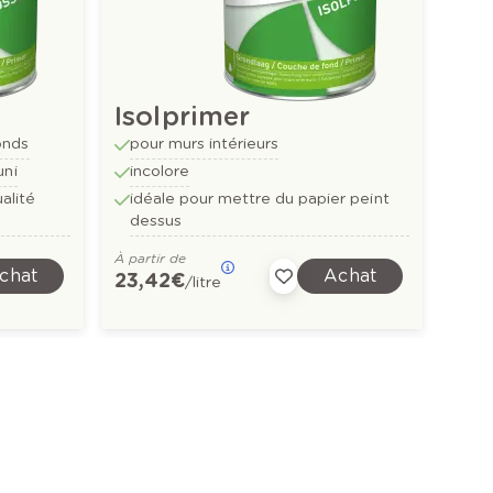
Isolprimer
onds
pour murs intérieurs
uni
incolore
alité
idéale pour mettre du papier peint
dessus
À partir de
chat
Achat
23,42 €
/litre