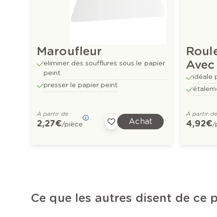
Maroufleur
Roul
Avec
eliminer des soufflures sous le papier
peint
idéale 
presser le papier peint
étaleme
À partir de
À partir d
Achat
2,27 €
4,92 €
/pièce
/
Ce que les autres disent de ce 