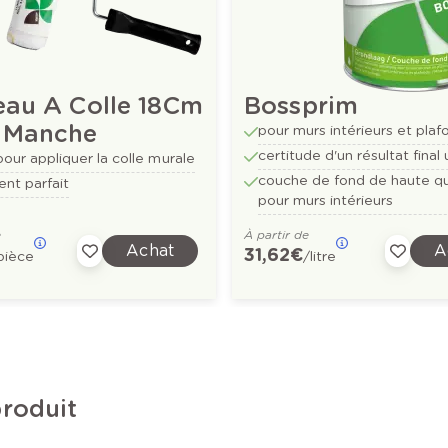
eau A Colle 18Cm
Bossprim
 Manche
pour murs intérieurs et plaf
certitude d'un résultat final 
pour appliquer la colle murale
couche de fond de haute qu
nt parfait
pour murs intérieurs
e
À partir de
Achat
A
31,62 €
pièce
/litre
produit