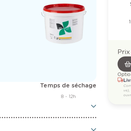
Prix
Optio
Liv
Temps de séchage
Com
ve),
ouvr
8 - 12h