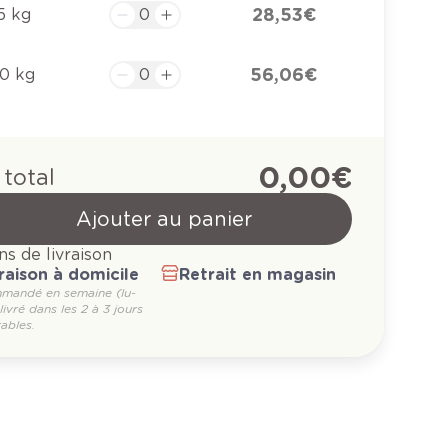
28,53 €
5 kg
56,06 €
10 kg
0,00 €
 total
Ajouter au panier
ns de livraison
raison à domicile
Retrait en magasin
mandé en semaine (lu-
 livré dans les 2 à 3 jours
ables.