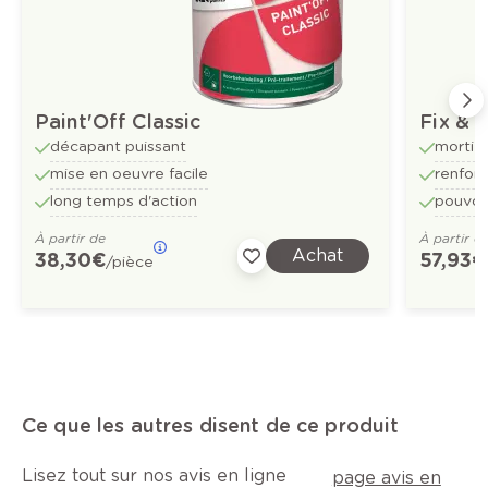
Paint'Off Classic
Fix & 
décapant puissant
mortier
mise en oeuvre facile
renforc
long temps d'action
pouvoir
À partir de
À partir d
Achat
38,30 €
57,93 €
/pièce
Ce que les autres disent de ce produit
Lisez tout sur nos avis en ligne
page avis en