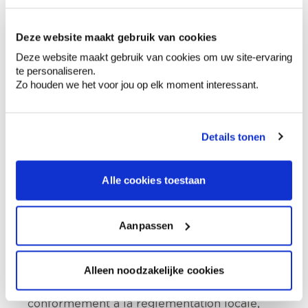
Description du produit
Deze website maakt gebruik van cookies
Deze website maakt gebruik van cookies om uw site-ervaring
te personaliseren.
Comment utiliser?
Zo houden we het voor jou op elk moment interessant.
Préparation
Details tonen
Alle cookies toestaan
Informations sur l'étiquette
Nocif pour les organismes aquatiques,
Aanpassen
entraîne des effets néfastes à long terme.
Tenir hors de portée des enfants., Éviter le
rejet dans l’environnement., Éliminer le
Alleen noodzakelijke cookies
contenu et le récipient dans un centre de
collecte de déchets dangereux ou spéciaux,
conformément à la réglementation locale,