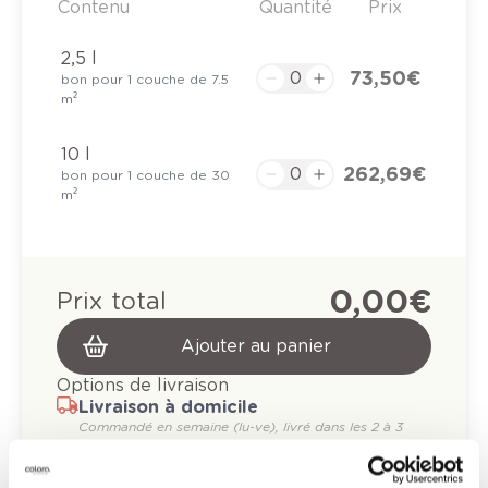
Contenu
Quantité
Prix
2,5 l
73,50 €
bon pour 1 couche de 7.5
m²
10 l
262,69 €
bon pour 1 couche de 30
m²
0,00 €
Prix total
Ajouter au panier
Options de livraison
Livraison à domicile
Commandé en semaine (lu-ve), livré dans les 2 à 3
jours ouvrables.
Retrait en magasin