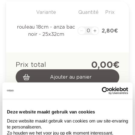
Variante
Quantité
Prix
rouleau 18cm - anza bac
2,80 €
noir - 25x32cm
0,00 €
Prix total
Ajouter au panier
Options de livraison
Livraison à domicile
Commandé en semaine (lu-ve), livré dans les 2 à 3
jours ouvrables.
Retrait en magasin
Deze website maakt gebruik van cookies
Deze website maakt gebruik van cookies om uw site-ervaring
te personaliseren.
Description du produit
Zo houden we het voor jou op elk moment interessant.