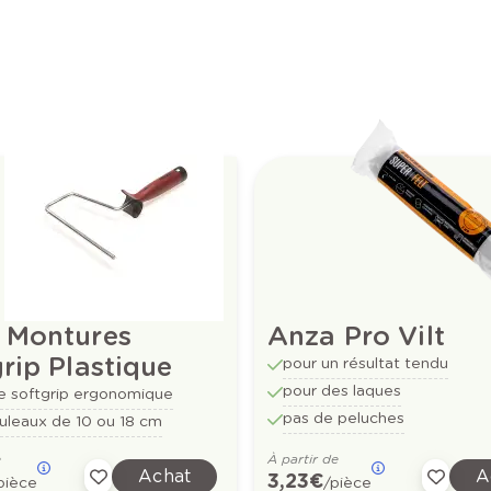
 Montures
Anza Pro Vilt
rip Plastique
pour un résultat tendu
pour des laques
e softgrip ergonomique
pas de peluches
uleaux de 10 ou 18 cm
e
À partir de
Achat
A
3,23 €
pièce
/pièce