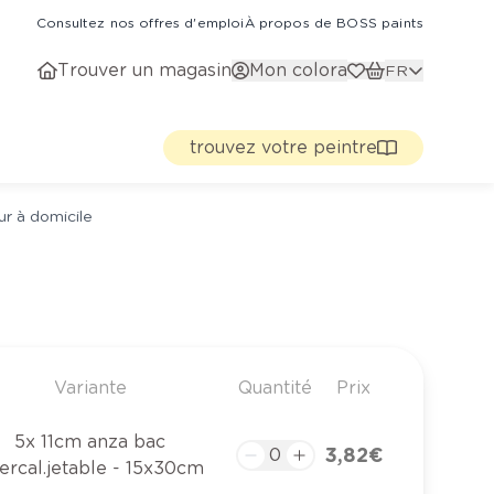
Consultez nos offres d'emploi
À propos de BOSS paints
Trouver un magasin
Mon colora
FR
trouvez votre peintre
ur à domicile
Variante
Quantité
Prix
5x 11cm anza bac
3,82 €
tercal.jetable - 15x30cm