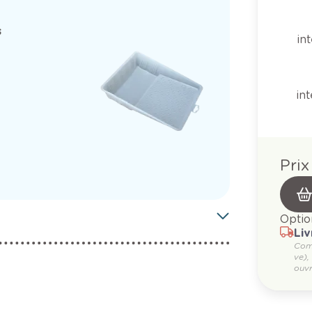
s
in
in
Prix
Optio
Liv
Com
ve),
ouvr