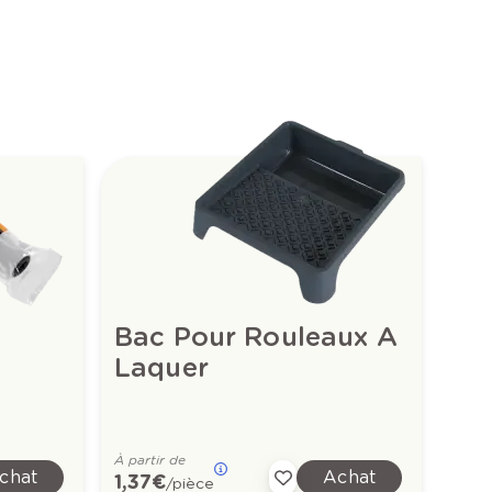
Bac Pour Rouleaux A
Laquer
À partir de
chat
Achat
1,37 €
/pièce