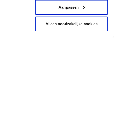
Aanpassen
Alleen noodzakelijke cookies
Inspiration
Accès rapide
Images Inspirantes
Cheque cadeau
Outil de coloration
Carte de couleur