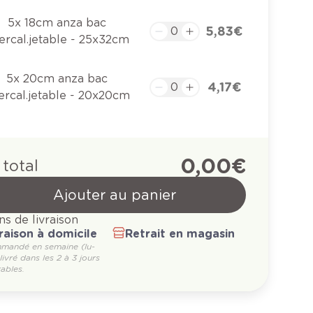
5x 18cm anza bac
5,83 €
tercal.jetable - 25x32cm
5x 20cm anza bac
4,17 €
tercal.jetable - 20x20cm
0,00 €
 total
Ajouter au panier
ns de livraison
raison à domicile
Retrait en magasin
mandé en semaine (lu-
 livré dans les 2 à 3 jours
ables.