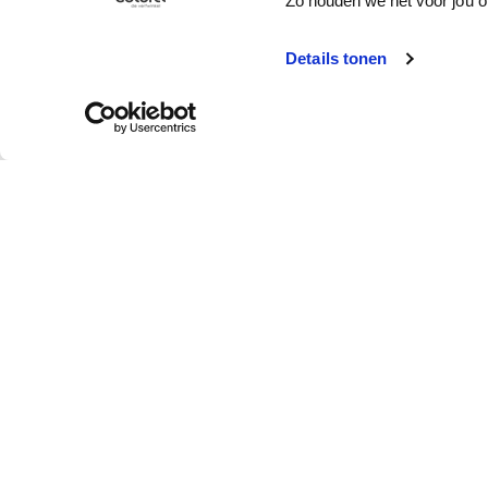
Zo houden we het voor jou o
Details tonen
Service client
Qui est colora ?
Enlèvement en
À propos de colora
magasin
Votre magasin colora