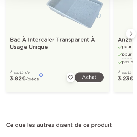
Bac À Intercaler Transparent À
Anza P
Usage Unique
pour un
pour d
pas de
À partir de
À partir d
Achat
3,82 €
3,23 €
/pièce
/
Ce que les autres disent de ce produit