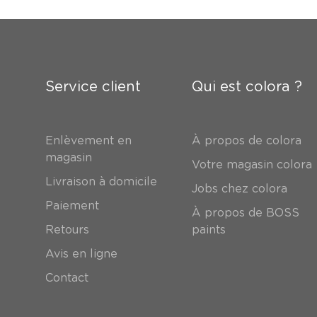
Service client
Qui est colora ?
Enlèvement en
À propos de colora
magasin
Votre magasin colora
Livraison à domicile
Jobs chez colora
Paiement
À propos de BOSS
Retours
paints
Avis en ligne
Contact