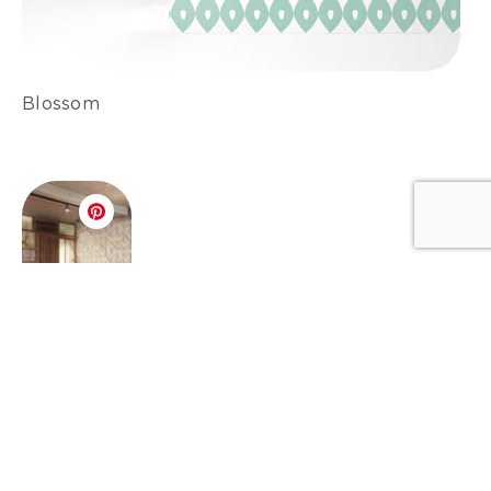
Blossom
Zigzag fawn