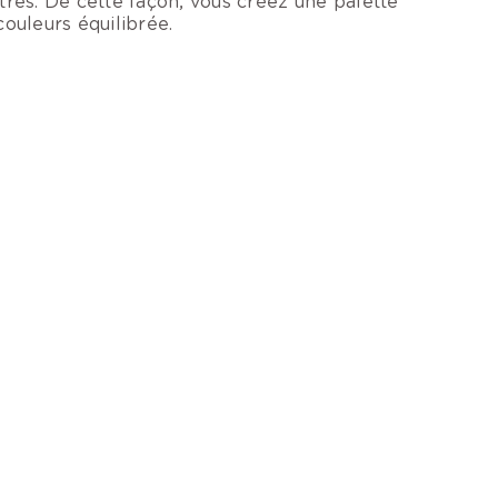
tres. De cette façon, vous créez une palette
couleurs équilibrée.