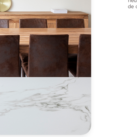
neu
de 