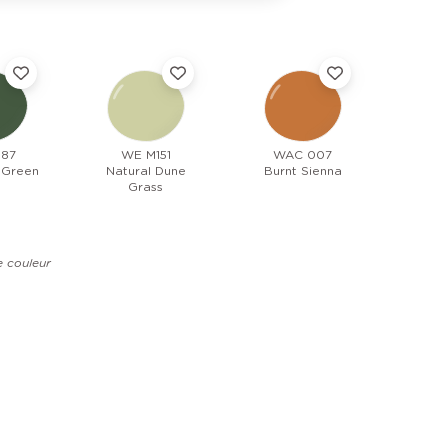
187
WE M151
WAC 007
 Green
Natural Dune
Burnt Sienna
Grass
e couleur