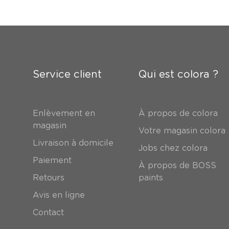
Service client
Qui est colora ?
Enlèvement en
À propos de colora
magasin
Votre magasin colora
Livraison à domicile
Jobs chez colora
Paiement
À propos de BOSS
Retours
paints
Avis en ligne
Contact