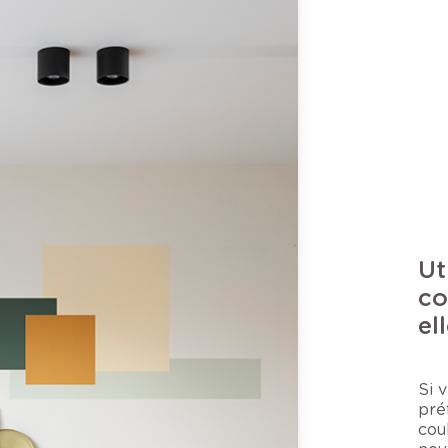
Ut
co
ell
Si 
pré
cou