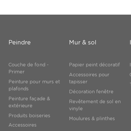
Peindre
Mur & sol
Couche de fond -
Papier peint décoratif
Primer
Accessoires pour
Peinture pour murs et
tapisser
plafonds
Décoration fenêtre
Peinture façade &
Revêtement de sol en
extérieure
vinyle
Produits boiseries
Moulures & plinthes
Accessoires