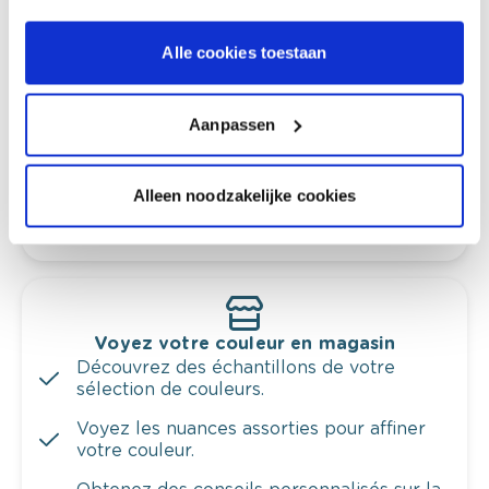
Conseil couleur à domicile
Alle cookies toestaan
Faites le tour de vos pièces avec l'expert
en couleur.
Aanpassen
Obtenez un conseil couleur en fonction de
l'éclairage et de votre mobilier.
Obtenez un contrôle technologique de vos
Alleen noodzakelijke cookies
murs.
Voyez votre couleur en magasin
Découvrez des échantillons de votre
sélection de couleurs.
Voyez les nuances assorties pour affiner
votre couleur.