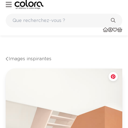
Marques de qualité papiers peints et sols en vinyle
Images inspirantes