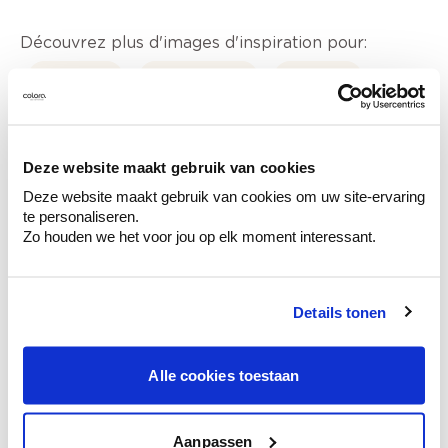
Découvrez plus d'images d'inspiration pour:
Living
Moderne
Rose
Stone Art - imitation de la pierre
Deze website maakt gebruik van cookies
Deze website maakt gebruik van cookies om uw site-ervaring
te personaliseren.
Zo houden we het voor jou op elk moment interessant.
Conseil couleur à domicile
Faites le tour de vos pièces avec l'expert
en couleur.
Details tonen
Obtenez un conseil couleur en fonction de
l'éclairage et de votre mobilier.
Alle cookies toestaan
Obtenez un contrôle technologique de vos
murs.
Aanpassen