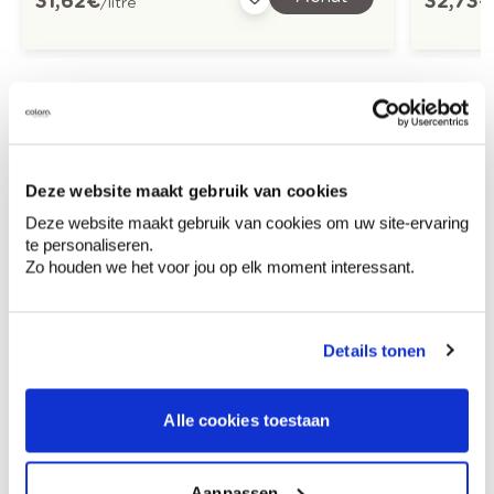
31,62 €
32,73 €
/litre
Découvrez plus d'images d'inspiration pour:
Couloir
Moderne
Off white
Deze website maakt gebruik van cookies
Deze website maakt gebruik van cookies om uw site-ervaring
te personaliseren.
Zo houden we het voor jou op elk moment interessant.
Conseil couleur à domicile
Faites le tour de vos pièces avec l'expert
en couleur.
Details tonen
Obtenez un conseil couleur en fonction de
l'éclairage et de votre mobilier.
Alle cookies toestaan
Obtenez un contrôle technologique de vos
murs.
Aanpassen