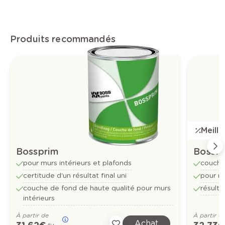
Produits recommandés
Meill
Bossprim
Bossf
pour murs intérieurs et plafonds
couche
certitude d'un résultat final uni
pour mu
couche de fond de haute qualité pour murs
résulta
intérieurs
À partir de
À partir d
Achat