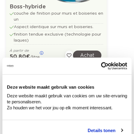
Boss-hybride
couche de finition pour murs et boiseries en
un
Aspect identique sur murs et boiseries.
finition tendue exclusive (technologie pour
laques)
À partir de
Achat
50,80 €
/litre
Découvrez plus d'images d'inspiration pour:
Deze website maakt gebruik van cookies
Deze website maakt gebruik van cookies om uw site-ervaring
Couloir
Escalier
Moderne
te personaliseren.
Zo houden we het voor jou op elk moment interessant.
Orange
Details tonen