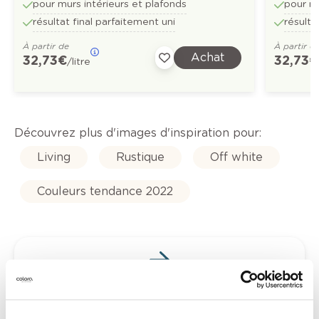
pour murs intérieurs et plafonds
pour mu
résultat final parfaitement uni
résulta
À partir de
À partir d
Achat
32,73 €
32,73 €
/litre
Découvrez plus d'images d'inspiration pour:
Living
Rustique
Off white
Couleurs tendance 2022
Conseil couleur à domicile
Faites le tour de vos pièces avec l'expert
en couleur.