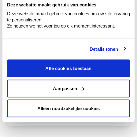
Deze website maakt gebruik van cookies
Obtenez un conseil couleur en fonction de
l'éclairage et de votre mobilier.
Deze website maakt gebruik van cookies om uw site-ervaring
te personaliseren.
Obtenez un contrôle technologique de vos
Zo houden we het voor jou op elk moment interessant.
murs.
Details tonen
Voyez votre couleur en magasin
Alle cookies toestaan
Découvrez des échantillons de votre
sélection de couleurs.
Aanpassen
Voyez les nuances assorties pour affiner
votre couleur.
Obtenez des conseils personnalisés sur la
Alleen noodzakelijke cookies
combinaison de couleurs.