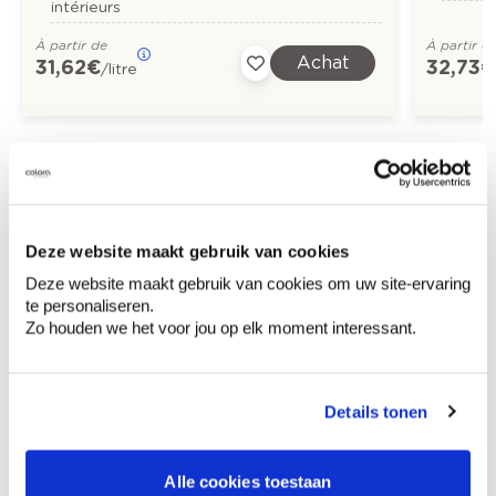
intérieurs
À partir de
À partir d
Achat
31,62 €
32,73 €
/litre
Découvrez plus d'images d'inspiration pour:
Chambre à coucher
Moderne
Deze website maakt gebruik van cookies
Rose
Off white
Deze website maakt gebruik van cookies om uw site-ervaring
te personaliseren.
Zo houden we het voor jou op elk moment interessant.
Conseil couleur à domicile
Details tonen
Faites le tour de vos pièces avec l'expert
en couleur.
Alle cookies toestaan
Obtenez un conseil couleur en fonction de