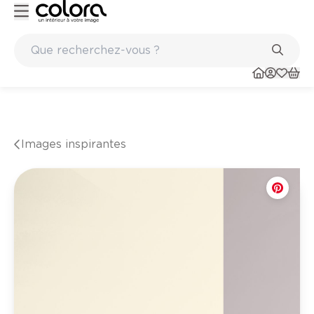
ints
Marques de qualité papiers peints et sols en vinyle
Images inspirantes