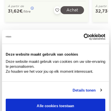
À partir de
À partir d
Achat
31,62 €
32,73 €
/litre
Découvrez plus d'images d'inspiration pour:
Chambre d'enfant
Classique
Deze website maakt gebruik van cookies
Rose
Off white
Deze website maakt gebruik van cookies om uw site-ervaring
te personaliseren.
Zo houden we het voor jou op elk moment interessant.
Conseil couleur à domicile
Details tonen
Faites le tour de vos pièces avec l'expert
en couleur.
Alle cookies toestaan
Obtenez un conseil couleur en fonction de