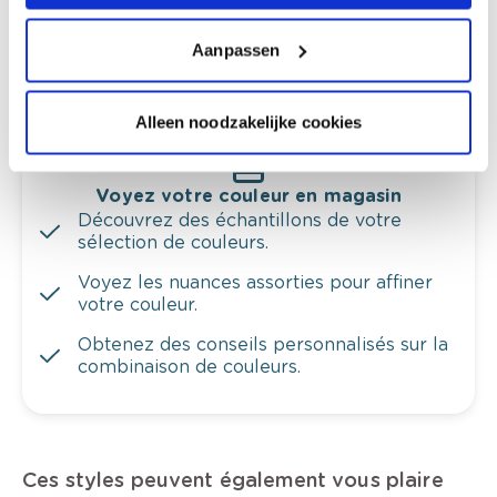
l'éclairage et de votre mobilier.
Obtenez un contrôle technologique de vos
Aanpassen
murs.
Alleen noodzakelijke cookies
Voyez votre couleur en magasin
Découvrez des échantillons de votre
sélection de couleurs.
Voyez les nuances assorties pour affiner
votre couleur.
Obtenez des conseils personnalisés sur la
combinaison de couleurs.
Ces styles peuvent également vous plaire