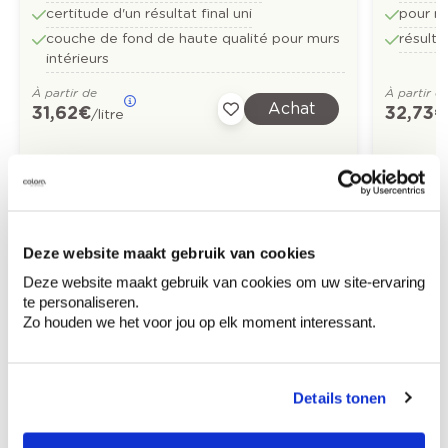
certitude d'un résultat final uni
pour mu
couche de fond de haute qualité pour murs
résulta
intérieurs
À partir de
À partir d
Achat
31,62 €
32,73 €
/litre
Découvrez plus d'images d'inspiration pour:
Salle à manger
Moderne
Deze website maakt gebruik van cookies
Deze website maakt gebruik van cookies om uw site-ervaring
Off black
Off white
te personaliseren.
Zo houden we het voor jou op elk moment interessant.
Details tonen
Conseil couleur à domicile
Faites le tour de vos pièces avec l'expert