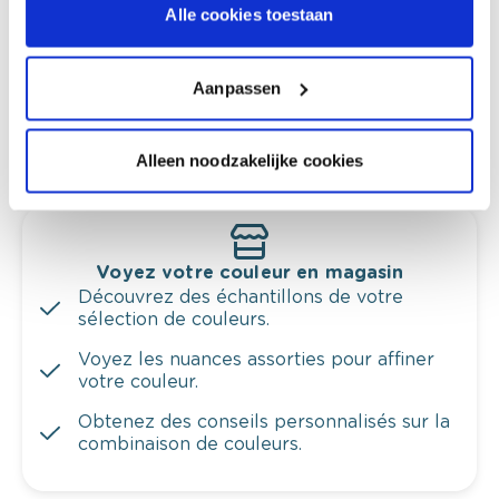
Alle cookies toestaan
en couleur.
Obtenez un conseil couleur en fonction de
l'éclairage et de votre mobilier.
Aanpassen
Obtenez un contrôle technologique de vos
murs.
Alleen noodzakelijke cookies
Voyez votre couleur en magasin
Découvrez des échantillons de votre
sélection de couleurs.
Voyez les nuances assorties pour affiner
votre couleur.
Obtenez des conseils personnalisés sur la
combinaison de couleurs.