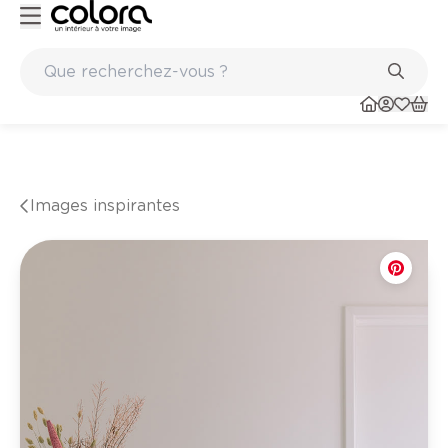
S paints
Marques de qualité papiers peints et sols en vinyle
Images inspirantes