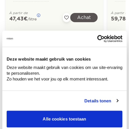
À partir de
À partir d
Achat
47,43 €
59,78 
/litre
Découvrez plus d'images d'inspiration pour:
Living
Off white
Gris
Deze website maakt gebruik van cookies
Deze website maakt gebruik van cookies om uw site-ervaring
te personaliseren.
Zo houden we het voor jou op elk moment interessant.
Conseil couleur à domicile
Faites le tour de vos pièces avec l'expert
Details tonen
en couleur.
Obtenez un conseil couleur en fonction de
Alle cookies toestaan
l'éclairage et de votre mobilier.