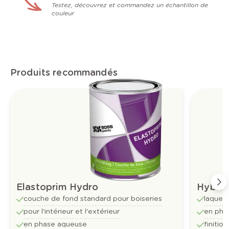
Testez, découvrez et commandez un échantillon de
couleur
Produits recommandés
Elastoprim Hydro
Hybrid
couche de fond standard pour boiseries
laque m
pour l'intérieur et l'extérieur
en pha
en phase aqueuse
finitio