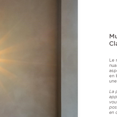
Mu
Cl
Le 
nua
asp
en 
une
La 
app
vou
poss
en 