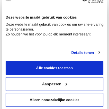
Conseil couleur à domicile
Deze website maakt gebruik van cookies
Faites le tour de vos pièces avec l'expert
en couleur.
Deze website maakt gebruik van cookies om uw site-ervaring
te personaliseren.
Obtenez un conseil couleur en fonction de
Zo houden we het voor jou op elk moment interessant.
l'éclairage et de votre mobilier.
Obtenez un contrôle technologique de vos
murs.
Details tonen
Alle cookies toestaan
Voyez votre couleur en magasin
Aanpassen
Découvrez des échantillons de votre
sélection de couleurs.
Voyez les nuances assorties pour affiner
Alleen noodzakelijke cookies
votre couleur.