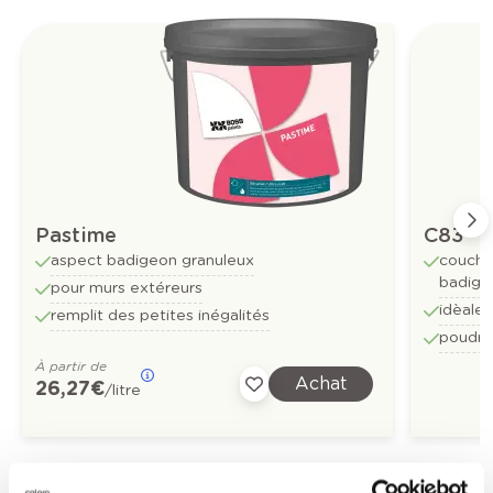
Pastime
C83
aspect badigeon granuleux
couche
badige
pour murs extéreurs
idèale 
remplit des petites inégalités
poudre
À partir de
Achat
26,27 €
/litre