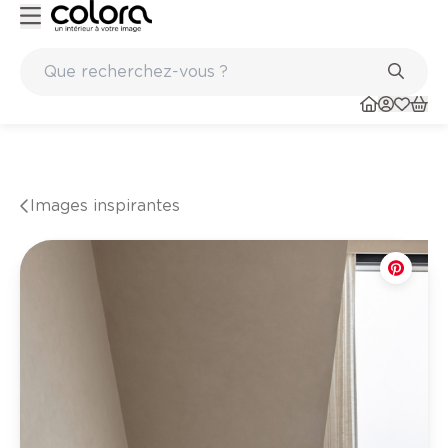
ints
Marques de qualité papiers peints et sols en vinyle
Images inspirantes