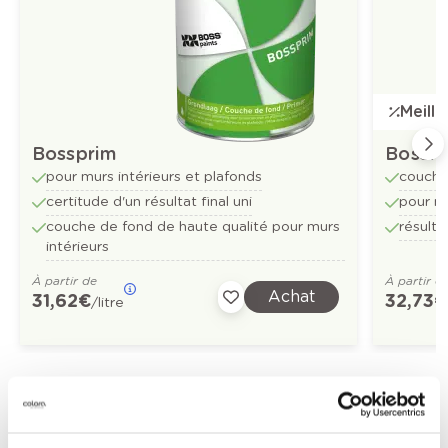
Meill
Bossprim
Bossfl
pour murs intérieurs et plafonds
couche
certitude d'un résultat final uni
pour mu
couche de fond de haute qualité pour murs
résulta
intérieurs
À partir de
À partir d
Achat
31,62 €
32,73 €
/litre
Découvrez plus d'images d'inspiration pour:
Cuisine
Moderne
Orange