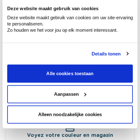
Deze website maakt gebruik van cookies
Off black
Deze website maakt gebruik van cookies om uw site-ervaring
te personaliseren.
Zo houden we het voor jou op elk moment interessant.
Conseil couleur à domicile
Details tonen
Faites le tour de vos pièces avec l'expert
en couleur.
Alle cookies toestaan
Obtenez un conseil couleur en fonction de
l'éclairage et de votre mobilier.
Obtenez un contrôle technologique de vos
Aanpassen
murs.
Alleen noodzakelijke cookies
Voyez votre couleur en magasin